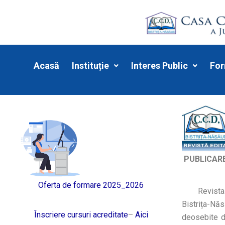
Skip
to
content
Acasă
Instituție
Interes Public
Fo
PUBLICARE
Oferta de formare 2025_2026
Revista el
Bistrița-Nă
Înscriere cursuri acreditate
–
Aici
deosebite d