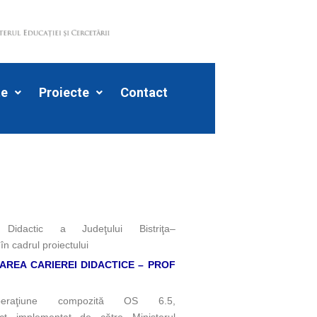
te
Proiecte
Contact
Didactic a Judeţului Bistriţa–
în cadrul proiectului
AREA CARIEREI DIDACTICE – PROF
/Operaţiune compozită OS 6.5,