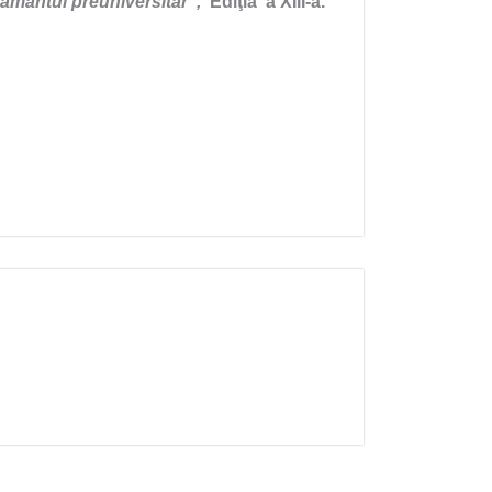
țământul preuniversitar”,
Ediţia a XIII-a.