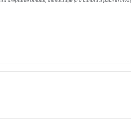
ru drepturile omului, democrație și o cultură a păcii în învă