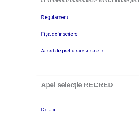
în domeniul materialelor educaționale pent
Regulament
Fișa de înscriere
Acord de prelucrare a datelor
Apel selecție RECRED
Detalii