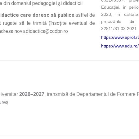
6.6/146587, proi
 din domeniul pedagogiei și didacticii.
Educației, în per
2023, în calitat
dactice care doresc să publice
.astfel de
precizările di
t rugate să le trimită (însoțite eventual de
32811/31.03.2021
 adresa nova.didactica@ccdbn.ro
https://www.eprof.r
https://www.edu.r
niversitar
2026–2027
, transmisă de Departamentul de Formare Pr
ureș.