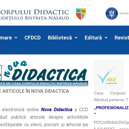
rmare
CFDCD
Bibliotecă
Editură
Revis
 ARTICOLE ÎN NOVA DIDACTICA
Casa Corpului 
Năsăud,
partener 7 
„PROFESIONALIZ
ectronică online
Nova Didactica
a CCD
”
săud publică articole despre activitățile
POCU/904/6/25
esfășurate cu elevii, precum și articole pe