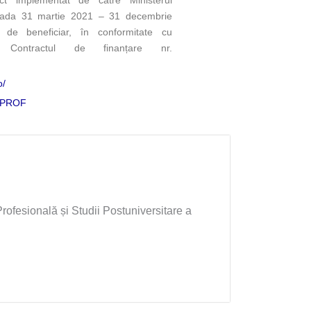
ect implementat de către Ministerul
ioada 31 martie 2021 – 31 decembrie
e de beneficiar, în conformitate cu
n Contractul de finanțare nr.
o/
o/PROF
ofesională și Studii Postuniversitare a